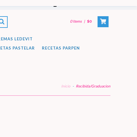
CREAR CUENTA
-
INICIAR SESIÓN
0
Items
|
$0
REMAS LEDEVIT
ETAS PASTELAR
RECETAS PARPEN
Inicio
-
Recibida/Graduacion