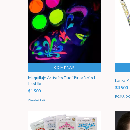
COMPRAR
Maquillaje Artístico Fluo "Pintafan" x1
Lanza Pa
Pastilla
$4.500
$1.500
ROSARIO 
ACCESORIOS