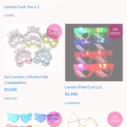
Lentes Fuck You x 1
LENTES
SIN
SIN
STOCK
STOCK
Set Lentes y Vincha Feliz
Cumpleaños
Lentes Pixel Con Luz
$3.500
$1.900
VINCHAS
LUMINOSO
SIN
SIN
STOCK
STOCK