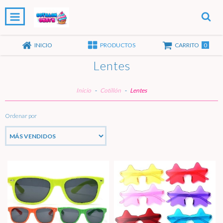
0
INICIO
PRODUCTOS
CARRITO
Lentes
Inicio
-
Cotillón
-
Lentes
Ordenar por