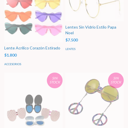
Lentes Sin Vidrio Estilo Papa
Noel
$7.500
Lente Acrílico Corazón Estirado
LENTES
$1.800
ACCESORIOS
SIN
SIN
STOCK
STOCK