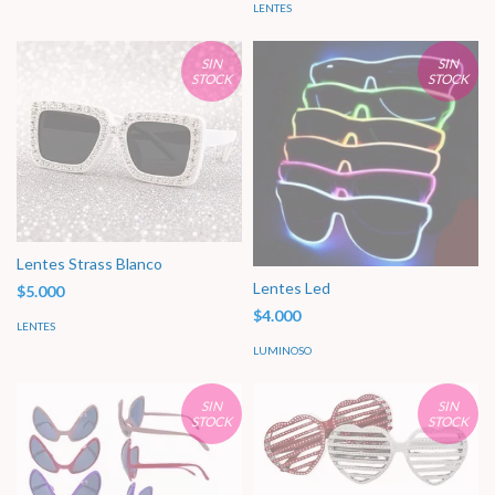
LENTES
SIN
SIN
STOCK
STOCK
Lentes Strass Blanco
Lentes Led
$5.000
$4.000
LENTES
LUMINOSO
SIN
SIN
STOCK
STOCK