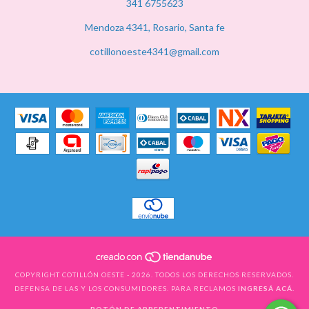
341 6755623
Mendoza 4341, Rosario, Santa fe
cotillonoeste4341@gmail.com
COPYRIGHT COTILLÓN OESTE - 2026. TODOS LOS DERECHOS RESERVADOS.
DEFENSA DE LAS Y LOS CONSUMIDORES. PARA RECLAMOS
INGRESÁ ACÁ.