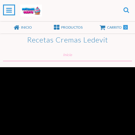
0
INICIO
PRODUCTOS
CARRITO
Recetas Cremas Ledevit
Inicio