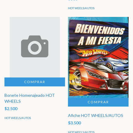
HOT WEELS/AUTOS
Bonete Homenajeado HOT
WHEELS
$2.500
Afiche HOT WHEELS/AUTOS
HOT WEELS/AUTOS
$3.500
HOT WEELS/AUTOS