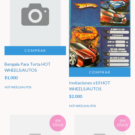
Bengala Para Torta HOT
WHEELS/AUTOS
COMPRAR
$1.000
Invitaciones x10 HOT
HOT WEELS/AUTOS
WHEELS/AUTOS
$2.000
HOT WEELS/AUTOS
SIN
SIN
STOCK
STOCK