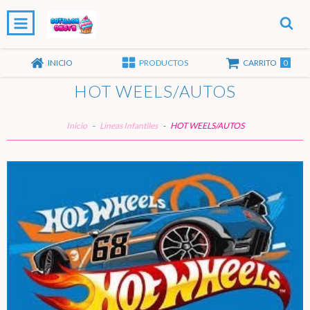
0
INICIO
PRODUCTOS
CARRITO
HOT WEELS/AUTOS
Inicio
-
Lineas Infantiles
-
HOT WEELS/AUTOS