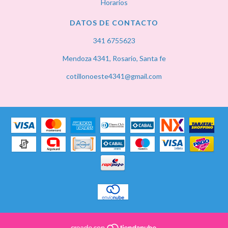
Horarios
DATOS DE CONTACTO
341 6755623
Mendoza 4341, Rosario, Santa fe
cotillonoeste4341@gmail.com