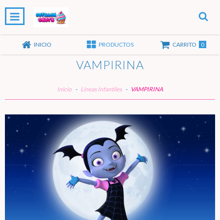
0
INICIO
PRODUCTOS
CARRITO
VAMPIRINA
Inicio
-
Lineas Infantiles
-
VAMPIRINA