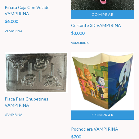
Piñata Caja Con Volado
VAMPIRINA
COMPRAR
$6.000
Cortante 3D VAMPIRINA
VAMPIRINA
$3.000
VAMPIRINA
Placa Para Chupetines
VAMPIRINA
VAMPIRINA
Pochoclera VAMPIRINA
$700